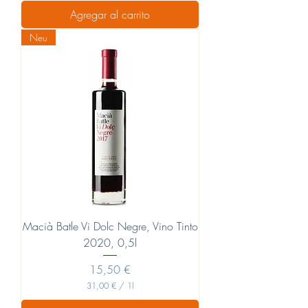
1
Agregar al carrito
,
0
Neu
0
€
p
o
r
1
L
i
t
r
o
Macià Batle Vi Dolc Negre, Vino Tinto
2020, 0,5l
Precio
15,50 €
31,00 €
/
1l
3
1