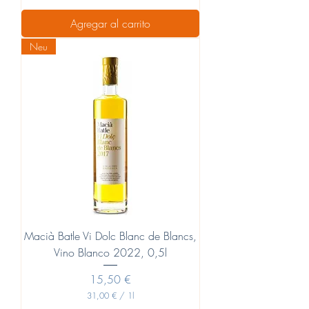
3
1
Agregar al carrito
,
0
Neu
0
€
p
o
r
1
L
i
t
r
o
Macià Batle Vi Dolc Blanc de Blancs,
Vino Blanco 2022, 0,5l
Precio
15,50 €
31,00 €
/
1l
3