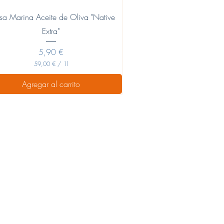
Vista rápida
sa Marina Aceite de Oliva "Native
Extra"
Precio
5,90 €
59,00 €
/
1l
5
9
Agregar al carrito
,
0
0
€
p
o
r
1
L
i
t
r
o