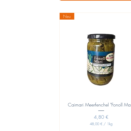
€
p
Neu
o
r
1
L
i
t
r
o
Vista rápida
Caimari Meerfenchel "Fonoll Mar
Precio
4,80 €
48,00 €
/
1kg
4