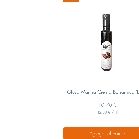
Vista rápida
Glosa Marina Crema Balsamico "Da
Precio
10,70 €
42,80 €
/
1l
4
2
,
8
Agregar al carrito
0