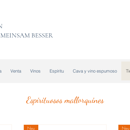
 LADEN
MEINSAM BESSER
a
Venta
Vinos
Espíritu
Cava y vino espumoso
T
Espirituosos mallorquines
Neu
Neu 