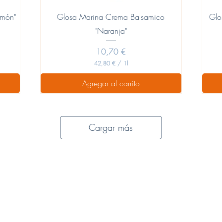
Vista rápida
imón"
Glosa Marina Crema Balsamico
Glo
"Naranja"
Precio
10,70 €
42,80 €
/
1l
4
2
Agregar al carrito
,
8
0
€
Cargar más
p
o
r
1
L
i
t
r
o