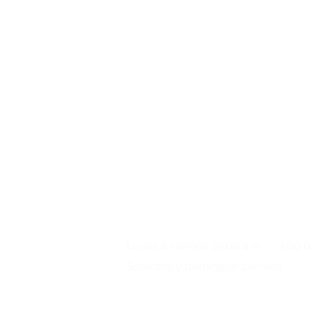
¿Alguna pregunta?
Por favor
llámanos
Lunes a viernes: 10:00 a.m .-- 3:00 p
Sábados y domingos: cerrado
+49 (0) 221/34 66 95 69