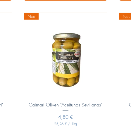
8
0
€
Neu
Neu
p
o
r
1
L
i
t
r
o
Vista rápida
i"
Caimari Oliven "Aceitunas Sevillanas"
Precio
4,80 €
25,26 €
/
1kg
2