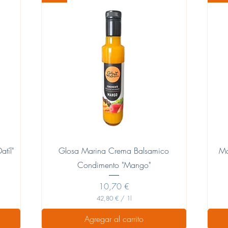
Vista rápida
tíl"
Glosa Marina Crema Balsamico
Ma
Condimento "Mango"
Precio
10,70 €
42,80 €
/
1l
4
2
Agregar al carrito
,