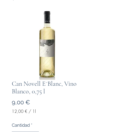
Can Novell E´Blanc, Vino
Blanco, 0,75 l
Precio
9,00 €
12,00 €
/
1l
12,00 €
por
Cantidad
*
1